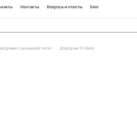
визиты
Контакты
Вопросы и ответы
Блог
–
водчики с рычажной тягой
Доводчик TS Nano