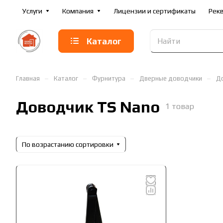
Услуги
Компания
Лицензии и сертификаты
Рек
Каталог
–
–
–
–
Главная
Каталог
Фурнитура
Дверные доводчики
До
Доводчик TS Nano
1 товар
По возрастанию сортировки