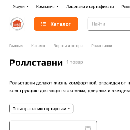
Услуги
Компания
Лицензии и сертификаты
Рек
Каталог
–
–
–
Главная
Каталог
Ворота и шторы
Роллставни
Роллставни
1 товар
Рольставни делают жизнь комфортной, ограждая от 
конструкцию для защиты оконных, дверных и въездны
По возрастанию сортировки