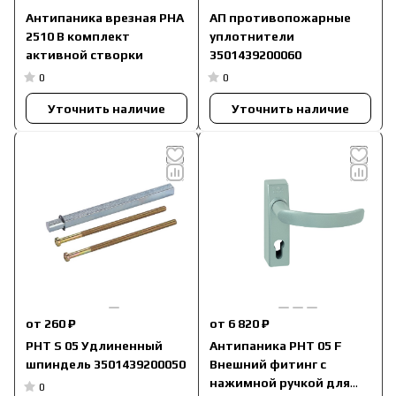
Антипаника врезная PHA
АП противопожарные
2510 B комплект
уплотнители
активной створки
3501439200060
0
0
Уточнить наличие
Уточнить наличие
от 260 ₽
от 6 820 ₽
PHT S 05 Удлиненный
Антипаника PHT 05 F
шпиндель 3501439200050
Внешний фитинг с
нажимной ручкой для
0