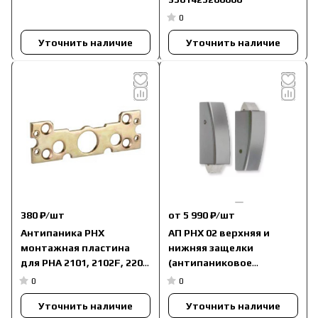
0
Уточнить наличие
Уточнить наличие
380 ₽/
шт
от 5 990 ₽/
шт
Антипаника PHX
АП PHX 02 верхняя и
монтажная пластина
нижняя защелки
для PHA 2101, 2102F, 2201
(антипаниковое
3501425200050
устройство серии PHA
0
0
2000 / PHB 3000)
Уточнить наличие
Уточнить наличие