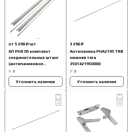
от 5 290 ₽/
шт
3 290 ₽
АП PHX 05 комплект
Антипаника PHA2195 TRB
соединительных штанг
нижняя тяга
(антипаниковое
3501421950000
устройство серии PHA
0
0
2000 / PHB 3000)
Уточнить наличие
Уточнить наличие