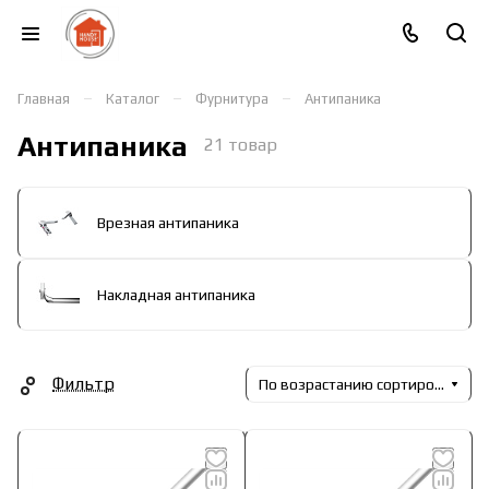
–
–
–
Главная
Каталог
Фурнитура
Антипаника
Антипаника
21 товар
Врезная антипаника
Накладная антипаника
Фильтр
По возрастанию сортировки