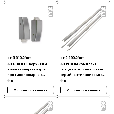
от 8 810 ₽/
шт
от 3 290 ₽/
шт
АП PHX 03 F верхняя и
АП PHX 04 комплект
нижняя защелки для
соединительных штанг,
противопожарных
серый (антипаниковое
дверей (антипаниковое
устройство серии PHA
0
0
устройство серии PHA
2000 / PHB 3000)
Уточнить наличие
Уточнить наличие
2000 / PHB 3000)
3501422041001