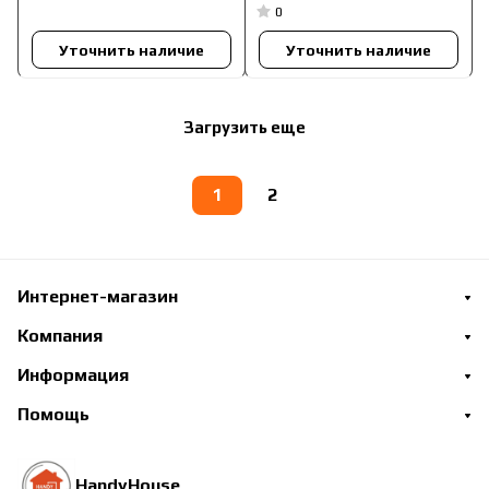
противопожарных и
0
дымозащитных дверей
Уточнить наличие
Уточнить наличие
Загрузить еще
1
2
Интернет-магазин
Компания
Информация
Помощь
HandyHouse