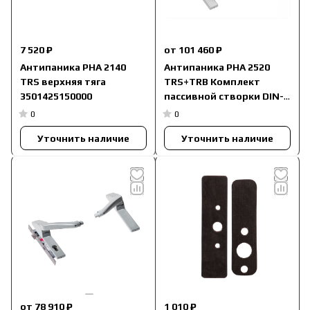
7 520 ₽
от 101 460 ₽
Антипаника PHA 2140
Антипаника PHA 2520
TRS верхняя тяга
TRS+TRB Комплект
3501425150000
пассивной створки DIN-
L/R
0
0
Уточнить наличие
Уточнить наличие
от 78 910 ₽
1 010 ₽