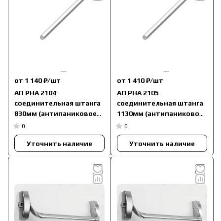
от 1 140 ₽/
шт
от 1 410 ₽/
шт
АП PHA 2104
АП PHA 2105
соединительная штанга
соединительная штанга
830мм (антипаниковое
1130мм (антипаниковое
устройство серии PHA
устройство серии PHA
0
0
2000)
2000)
Уточнить наличие
Уточнить наличие