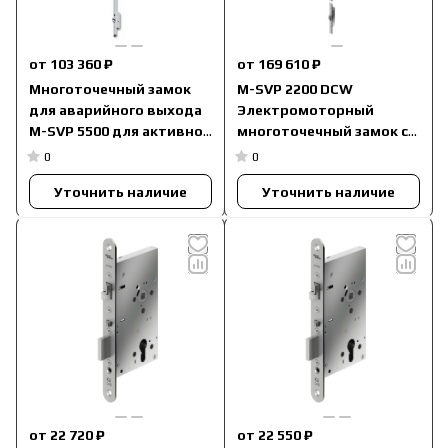
от 103 360 ₽
от 169 610 ₽
Многоточечный замок
M-SVP 2200 DCW
для аварийного выхода
Электромоторный
M-SVP 5500 для активной
многоточечный замок с
створки
автоматическим
0
0
запиранием и функцией
Уточнить наличие
Уточнить наличие
"антипаника"
от 22 720 ₽
от 22 550 ₽