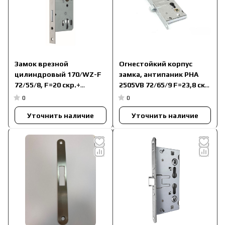
Замок врезной
Огнестойкий корпус
цилиндровый 170/WZ-F
замка, антипаник PHA
72/55/8, F=20 скр.+
2505VB 72/65/9 F=23,8 скр
ответная планка
активная створка
0
0
Огнестойкий 51000629
3501476630101
Уточнить наличие
Уточнить наличие