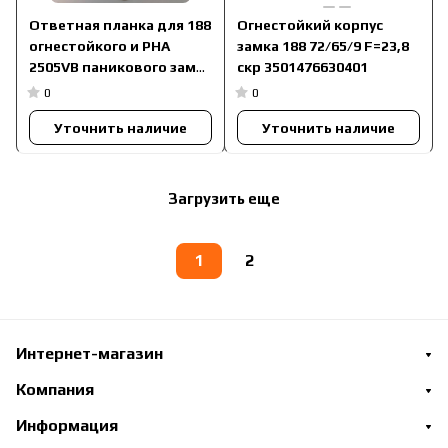
Ответная планка для 188
Огнестойкий корпус
огнестойкого и PHA
замка 188 72/65/9 F=23,8
2505VB паникового замка
скр 3501476630401
3501478620101
0
0
Уточнить наличие
Уточнить наличие
Загрузить еще
1
2
Интернет-магазин
Компания
Информация