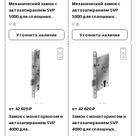
Механический замок с
Механический замок с
автозапиранием SVP
автозапиранием SVP
5000 для сплошных
5000 для сплошных
дверей с притвором
дверей без притвора
0
0
Уточнить наличие
Уточнить наличие
от 42 820 ₽
от 42 820 ₽
Замок с мониторингом и
Замок с мониторингом и
автозапиранием SVP
автозапиранием SVP
4000 для
4000 для сплошных
узкопрофильных дверей
дверей с притвором