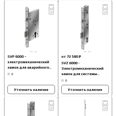
SVP 6000 –
от 72 580 ₽
электромеханический
SVZ 6000 -
замок для аварийного
Электромеханический
выхода с
замок для системы
0
автозапиранием для
контроля доступа с
0
сплошных дверей
автозапиранием
Уточнить наличие
Уточнить наличие