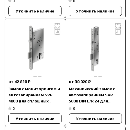
0
0
Уточнить наличие
Уточнить наличие
от 42 820 ₽
от 30 020 ₽
Замок с мониторингом и
Механический замок с
автозапиранием SVP
автозапиранием SVP
4000 для сплошных
5000 DIN L/R 24 для
дверей без притвора
профильных дверей
0
0
Уточнить наличие
Уточнить наличие