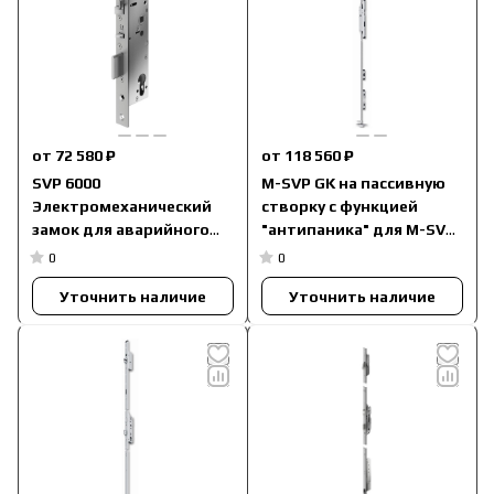
от 72 580 ₽
от 118 560 ₽
SVP 6000
M-SVP GK на пассивную
Электромеханический
створку с функцией
замок для аварийного
"антипаника" для M-SVP
выхода с
5500
0
0
автозапиранием для
Уточнить наличие
Уточнить наличие
профильных дверей