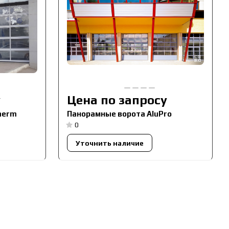
у
Цена по запросу
herm
Панорамные ворота AluPro
0
Уточнить наличие