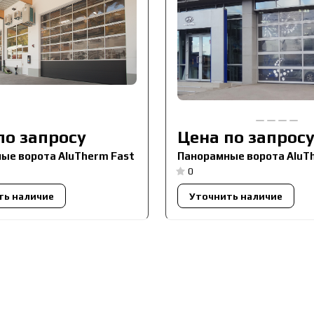
по запросу
Цена по запрос
ые ворота AluTherm Fast
Панорамные ворота AluT
0
ть наличие
Уточнить наличие