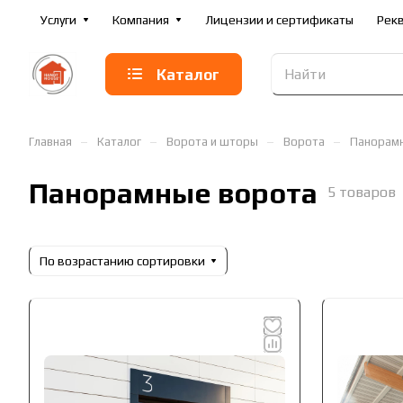
Услуги
Компания
Лицензии и сертификаты
Рек
Каталог
–
–
–
–
Главная
Каталог
Ворота и шторы
Ворота
Панорам
Панорамные ворота
5 товаров
По возрастанию сортировки