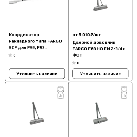
Координатор
от 5 010 ₽/
шт
накладного типа FARGO
Дверной доводчик
SCF для F92, F93
FARGO F68 НО EN 2/3/4 с
макс.ширина дверного
ФОП
0
проема 2500 мм (монтаж
0
со стороны петель)
Уточнить наличие
Уточнить наличие