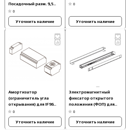
(15 мм) в профильную
Посадочный разм. 9,5
0
(пустотелую) дверь арт.
мм.
0
256000001
Уточнить наличие
Уточнить наличие
Амортизатор
Электромагнитный
(ограничитель угла
фиксатор открытого
открывания) для IF96
положения (ФОП) для
арт. 249000000 (ск.канал
F92, F92 арт. 301000001
0
0
15 мм)
Уточнить наличие
Уточнить наличие