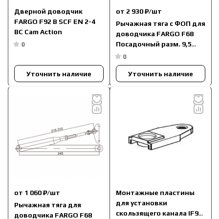
Дверной доводчик
от 2 930 ₽/
шт
FARGO F92 В SCF EN 2-4
Рычажная тяга с ФОП для
BC Cam Action
доводчика FARGO F68
Посадочный разм. 9,5
0
мм.
0
Уточнить наличие
Уточнить наличие
от 1 060 ₽/
шт
Монтажные пластины
для установки
Рычажная тяга для
скользящего канала IF96
доводчика FARGO F68