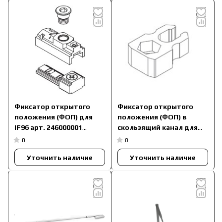
Фиксатор открытого
Фиксатор открытого
положения (ФОП) для
положения (ФОП) в
IF96 арт. 246000001
скользящий канал для
(ск.канал 15 мм)
F63, F65, IF66 арт.
0
0
247000001
Уточнить наличие
Уточнить наличие