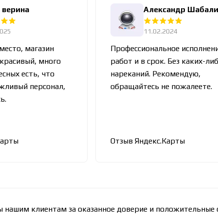
 верина
Александр Шабал
2025
11.02.2024
место, магазин
Профессиональное исполнен
 красивый, много
работ и в срок. Без каких-ли
сных есть, что
нареканий. Рекомендую,
жливый персонал,
обращайтесь не пожалеете.
ь.
Карты
Отзыв Яндекс.Карты
 нашим клиентам за оказанное доверие и положительные