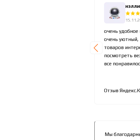
нэлли
15.11.
очень удобное 
очень уютный,
товаров интере
посмотреть ве
все понравилос
Отзыв Яндекс.
Мы благодарны