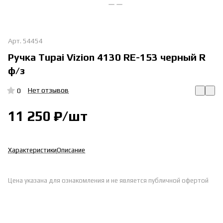
Арт.
54454
Ручка Tupai Vizion 4130 RE-153 черный R
ф/з
Нет отзывов
0
11 250 ₽/
шт
Характеристики
Описание
Цена указана для ознакомления и не является публичной офертой