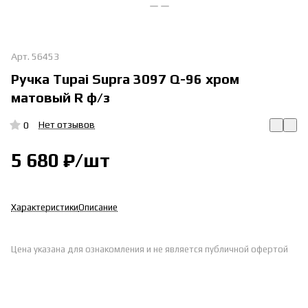
Арт.
56453
Ручка Tupai Supra 3097 Q-96 хром
матовый R ф/з
Нет отзывов
0
5 680 ₽/
шт
Характеристики
Описание
Цена указана для ознакомления и не является публичной офертой