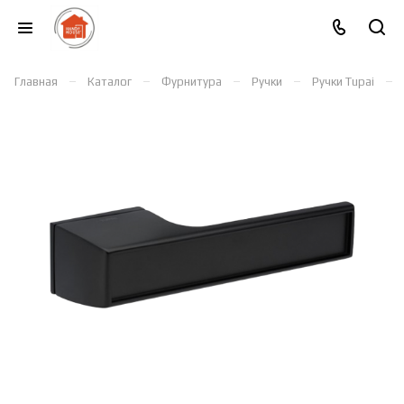
–
–
–
–
–
Главная
Каталог
Фурнитура
Ручки
Ручки Tupai