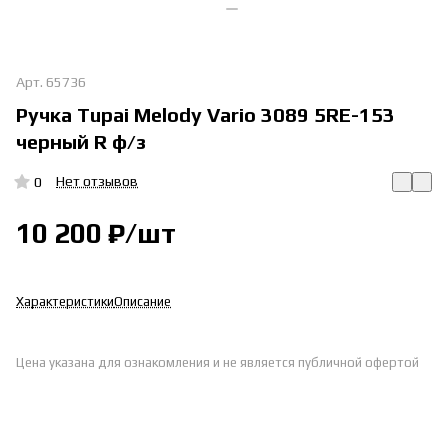
Арт.
65736
Ручка Tupai Melody Vario 3089 5RE-153
черный R ф/з
Нет отзывов
0
10 200 ₽/
шт
Характеристики
Описание
Цена указана для ознакомления и не является публичной офертой