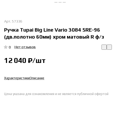
Арт.
57336
Ручка Tupai Big Line Vario 3084 5RE-96
(дв.полотно 60мм) хром матовый R ф/з
Нет отзывов
0
12 040 ₽/
шт
Характеристики
Описание
Цена указана для ознакомления и не является публичной офертой