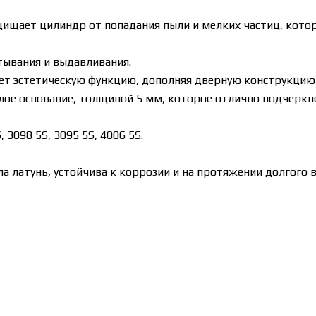
ищает цилиндр от попадания пыли и мелких частиц, котор
ывания и выдавливания.
сет эстетическую функцию, дополняя дверную конструкци
глое основание, толщиной 5 мм, которое отлично подчерк
3098 5S, 3095 5S, 4006 5S.
а латунь, устойчива к коррозии и на протяжении долгого