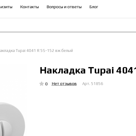
визиты
Контакты
Вопросы и ответы
Блог
акладка Tupai 4041 R 5S-152 вж белый
Накладка Tupai 404
Нет отзывов
0
Арт.
51856