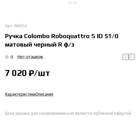
Арт.
66652
Ручка Colombo Roboquattro S ID 51/0
матовый черный R ф/з
Нет отзывов
0
7 020 ₽/
шт
Характеристики
Описание
Цена указана для ознакомления и не является публичной офертой