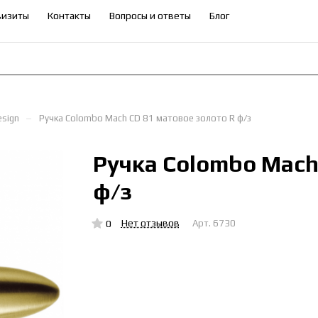
визиты
Контакты
Вопросы и ответы
Блог
–
esign
Ручка Colombo Mach CD 81 матовое золото R ф/з
Ручка Colombo Mach
ф/з
Нет отзывов
0
Арт.
6730