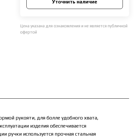
Уточнить наличие
Цена указана для ознакомления и не является публичной
офертой
рмой рукояти, для болле удобного хвата,
эксплуатации изделия обеспечивается
ии ручки используется прочная стальная