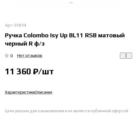
Арт.
55814
Ручка Colombo Isy Up BL11 RSB матовый
черный R ф/з
Нет отзывов
0
11 360 ₽/
шт
Характеристики
Описание
Цена указана для ознакомления и не является публичной офертой