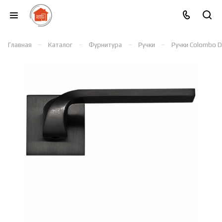
–
–
–
–
Главная
Каталог
Фурнитура
Ручки
Ручки Colombo D