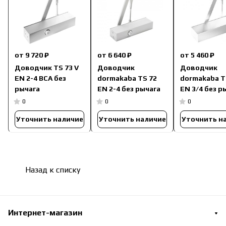
от 9 720 ₽
от 6 640 ₽
от 5 460 ₽
Доводчик TS 73 V
Доводчик
Доводчик
EN 2-4 BCA без
dormakaba TS 72
dormakaba T
рычага
EN 2-4 без рычага
EN 3/4 без р
0
0
0
Уточнить наличие
Уточнить наличие
Уточнить н
Назад к списку
Интернет-магазин