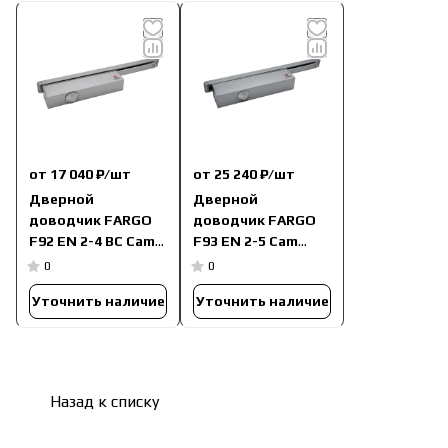
от 17 040 ₽/
шт
от 25 240 ₽/
шт
Дверной
Дверной
доводчик FARGO
доводчик FARGO
F92 EN 2-4 BC Cam
F93 EN 2-5 Cam
Action
Action, ВС, DA
0
0
Уточнить наличие
Уточнить наличие
Назад к списку